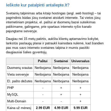
Ieškote kur patalpinti antaliepte.lt?
Svetainių talpinimas arba kitaip hostingas (angl.
web hosting
) – tai
pagrindinis būdas jūsų svetainei atsidurti internete. Tai vietos jūsų
internetiniam projektui, el. paštui ar duomenų bazei suteikimas
patikimame, galingame, prie spartaus interneto ryšio kanalo
pajungtame serveryje.
Daugiau nei 15 metų patirtis, aukšta klientų aptarnavimo kokybė,
lankstūs paslaugų planai ir patraukli kainodara nulėmė, kad šiandien
pas mus savo interneto svetaines talpina ir mumis pasitiki
daugiausiai šalies gyventojų.
Paštui
Svetainei
Universalus
Duomenų srautas
Neribojama
Neribojama
Neribojama
Vieta serveryje
Neribojama
Neribojama
Neribojama
El. pašto dėžutės
Neribojama
Neribojama
Neribojama
PHP
-
+
+
MySQL
-
+
+
Multi-Domain
-
-
+
Kaina už mėnesį
2.99 EUR
4.99 EUR
9.99 EUR