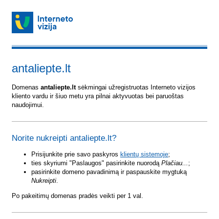
antaliepte.lt
Domenas
antaliepte.lt
sėkmingai užregistruotas Interneto vizijos
kliento vardu ir šiuo metu yra pilnai aktyvuotas bei paruoštas
naudojimui.
Norite nukreipti antaliepte.lt?
Prisijunkite prie savo paskyros
klientų sistemoje
;
ties skyriumi "Paslaugos" pasirinkite nuorodą
Plačiau...
;
pasirinkite domeno pavadinimą ir paspauskite mygtuką
Nukreipti
.
Po pakeitimų domenas pradės veikti per 1 val.