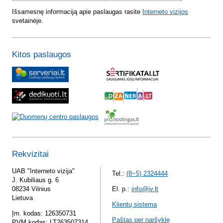
Išsamesnę informaciją apie paslaugas rasite
Interneto vizijos
svetainėje.
Kitos paslaugos
Rekvizitai
UAB "Interneto vizija"
Tel.:
(8~5) 2324444
J. Kubiliaus g. 6
08234 Vilnius
El. p.:
info@iv.lt
Lietuva
Klientų sistema
Įm. kodas: 126350731
Paštas per naršyklę
PVM kodas: LT263507314